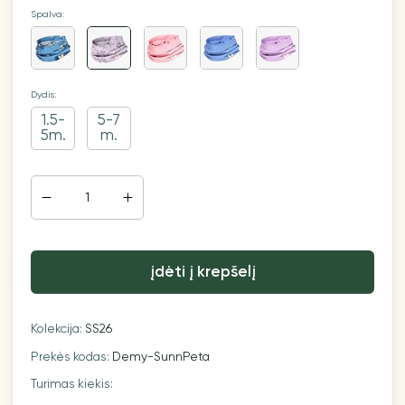
Spalva:
Dydis:
1.5-
5-7
5m.
m.
įdėti į krepšelį
Kolekcija:
SS26
Prekės kodas:
Demy-SunnPeta
Turimas kiekis: