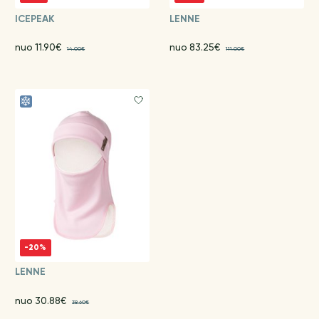
ICEPEAK
LENNE
nuo 11.90€
nuo 83.25€
14.00€
111.00€
-20%
LENNE
nuo 30.88€
38.60€