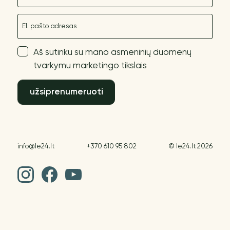
El. paštas
Aš sutinku su mano asmeninių duomenų
tvarkymu marketingo tikslais
užsiprenumeruoti
info@le24.lt
+370 610 95 802
© le24.lt 2026