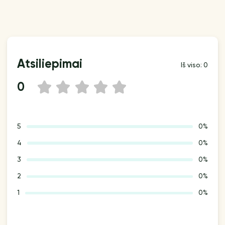
Atsiliepimai
Iš viso: 0
0
1
2
3
4
5
5
0%
4
0%
3
0%
2
0%
1
0%