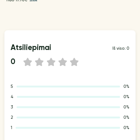
23.60€
Atsiliepimai
Iš viso: 0
0
1
2
3
4
5
5
0%
4
0%
3
0%
2
0%
1
0%