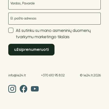
El. paštas
Aš sutinku su mano asmeninių duomenų
tvarkymu marketingo tikslais
užsiprenumeruoti
info@le24.lt
+370 610 95 802
© le24.lt 2026