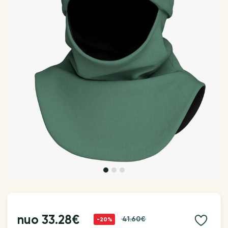
nuo
33.28€
41.60€
-20%