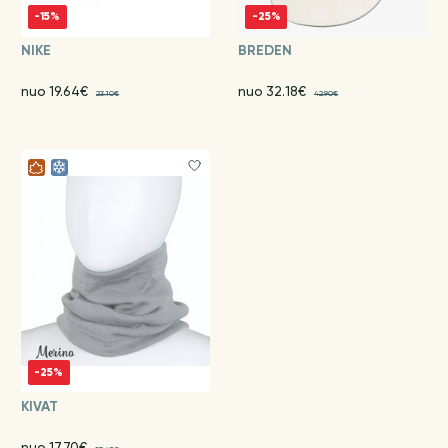
-15%
-25%
NIKE
BREDEN
nuo 19.64€
nuo 32.18€
23.10€
42.90€
-25%
KIVAT
nuo 17.70€