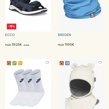
-15%
ECCO
BREDEN
nuo 59.25€
nuo 19.90€
69.70€