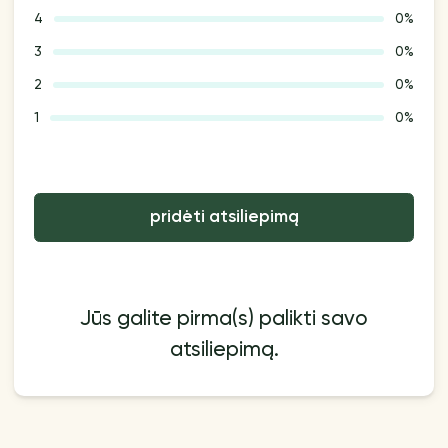
4
0%
3
0%
2
0%
1
0%
pridėti atsiliepimą
Jūs galite pirma(s) palikti savo
atsiliepimą.