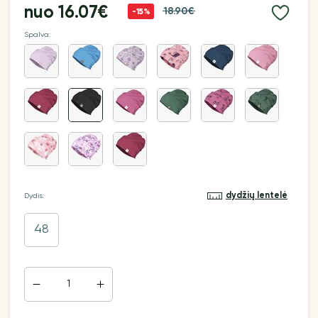
nuo
16.07€
18.90€
-15%
Spalva:
dydžių lentelė
Dydis:
48