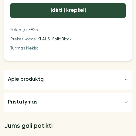
įdėti į krepšelį
Kolekcija:
EA25
Prekės kodas:
KLAUS-SolidBlack
Turimas kiekis:
Apie produktą
Pristatymas
Jums gali patikti