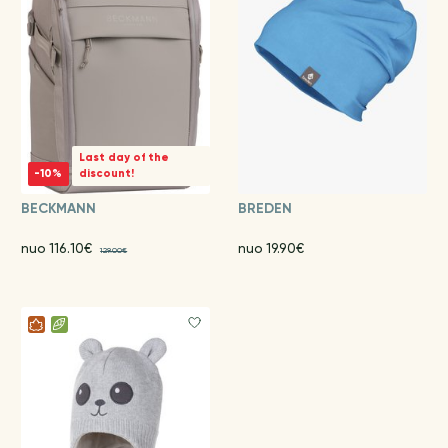
Last day of the
-10%
discount!
BECKMANN
BREDEN
nuo 116.10€
nuo 19.90€
129.00€