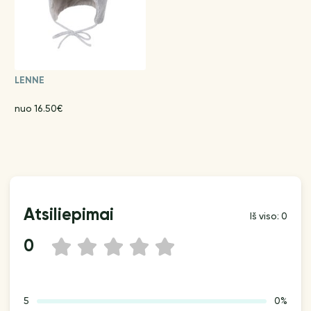
LENNE
nuo 16.50€
Atsiliepimai
Iš viso: 0
0
1
2
3
4
5
5
0%