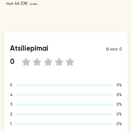
nuo 46.33€
54.50€
Atsiliepimai
Iš viso: 0
0
1
2
3
4
5
5
0%
4
0%
3
0%
2
0%
1
0%