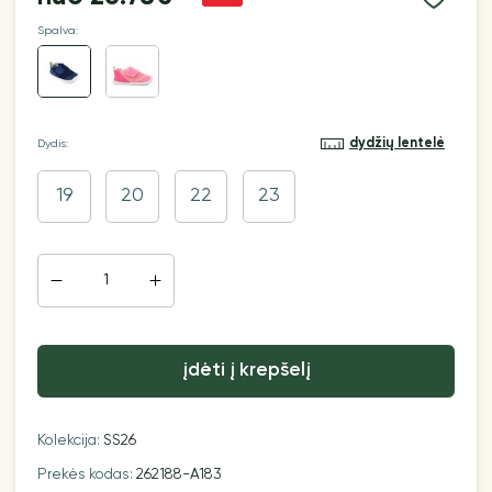
Spalva:
dydžių lentelė
Dydis:
19
20
22
23
įdėti į krepšelį
Kolekcija:
SS26
Prekės kodas:
262188-A183