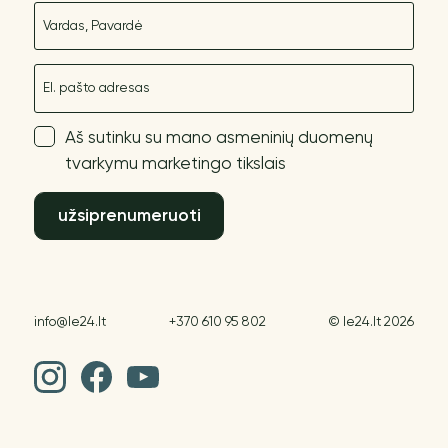
Vardas
El. paštas
Aš sutinku su mano asmeninių duomenų
tvarkymu marketingo tikslais
užsiprenumeruoti
info@le24.lt
+370 610 95 802
© le24.lt 2026