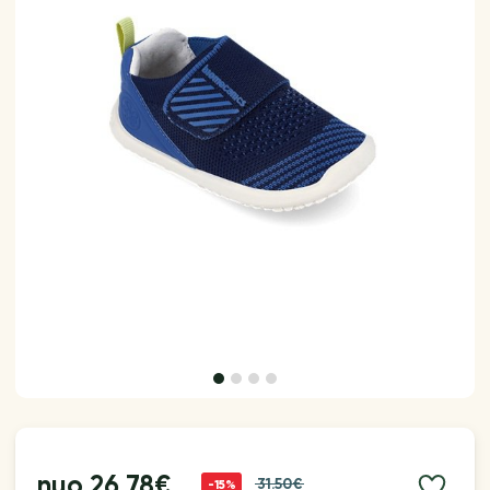
nuo
26.78€
31.50€
-15%