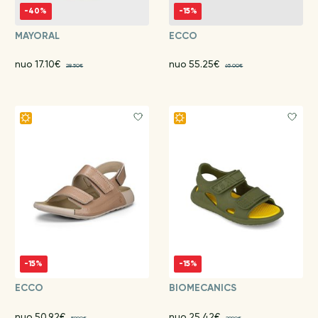
-40%
-15%
MAYORAL
ECCO
nuo 17.10€
nuo 55.25€
28.50€
65.00€
-15%
-15%
ECCO
BIOMECANICS
nuo 50.92€
nuo 25.42€