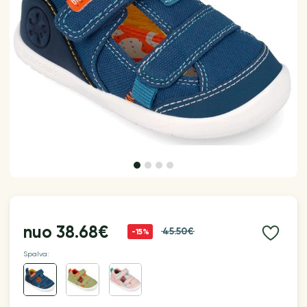
nuo
38.68€
45.50€
-15%
Spalva: