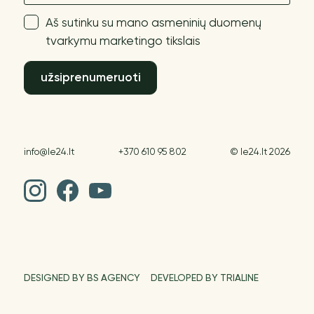
Aš sutinku su mano asmeninių duomenų
tvarkymu marketingo tikslais
užsiprenumeruoti
info@le24.lt
+370 610 95 802
© le24.lt 2026
DESIGNED BY BS AGENCY
DEVELOPED BY TRIALINE