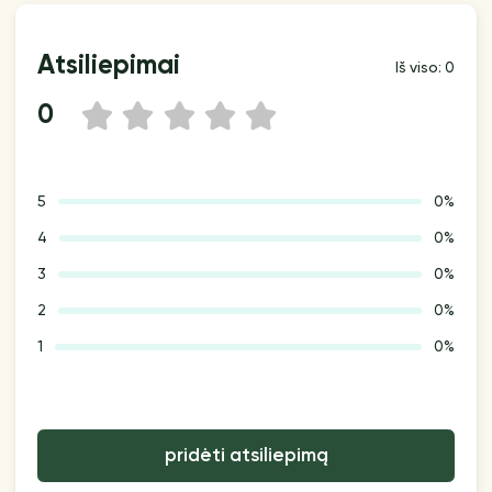
Atsiliepimai
Iš viso: 0
0
1
2
3
4
5
5
0%
4
0%
3
0%
2
0%
1
0%
pridėti atsiliepimą