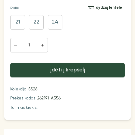
dydžių lentelė
Dydis:
21
22
24
įdėti į krepšelį
Kolekcija:
SS26
Prekės kodas:
262191-A556
Turimas kiekis: