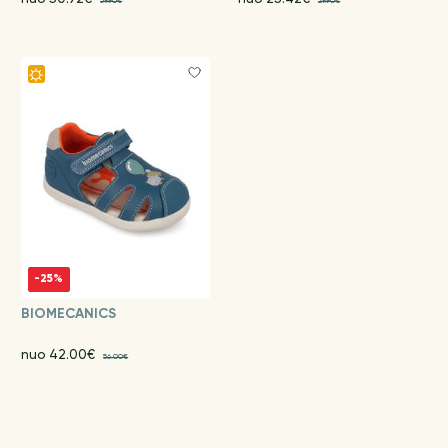
59.90€
29.90€
-25%
BIOMECANICS
nuo 42.00€
56.00€