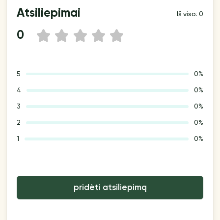
Atsiliepimai
Iš viso: 0
0
1
2
3
4
5
5
0%
4
0%
3
0%
2
0%
1
0%
pridėti atsiliepimą