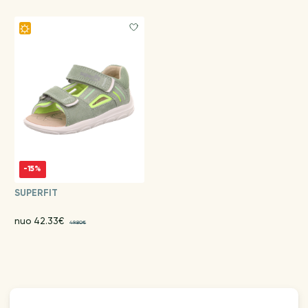
-15%
SUPERFIT
nuo 42.33€
49.80€