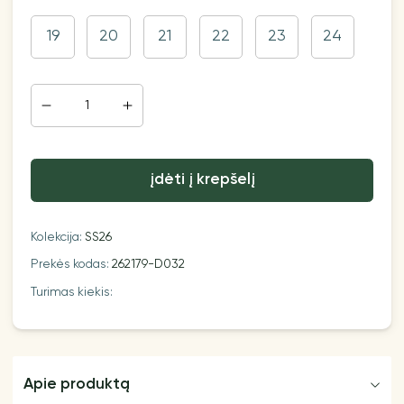
19
20
21
22
23
24
įdėti į krepšelį
Kolekcija:
SS26
Prekės kodas:
262179-D032
Turimas kiekis:
Apie produktą