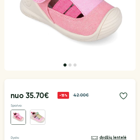
nuo
35.70€
42.00€
-15%
Spalva:
dydžių lentelė
Dydis: