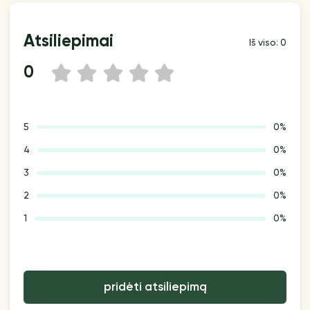
Atsiliepimai
Iš viso: 0
0
1
2
3
4
5
5
0%
4
0%
3
0%
2
0%
1
0%
pridėti atsiliepimą