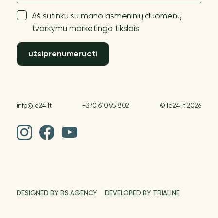
Aš sutinku su mano asmeninių duomenų
tvarkymu marketingo tikslais
užsiprenumeruoti
info@le24.lt
+370 610 95 802
© le24.lt 2026
DESIGNED BY BS AGENCY
DEVELOPED BY TRIALINE