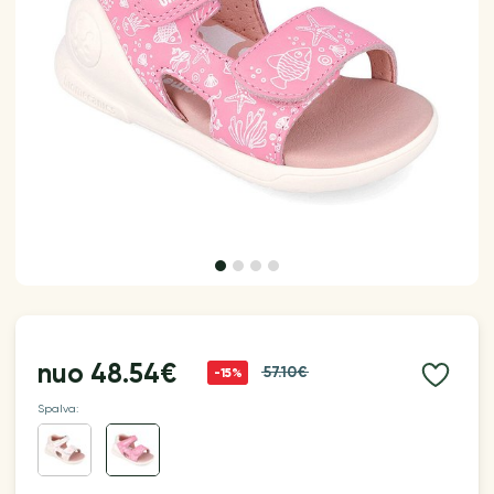
nuo
48.54€
57.10€
-15%
Spalva: