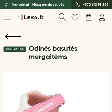
Kontaktai
Mūsų parduotuvės
+370 610 95 802
Odinės basutės
BIOMECANICS
mergaitėms