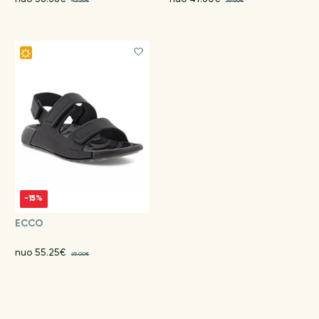
45.50€
56.00€
-15%
ECCO
nuo 55.25€
65.00€