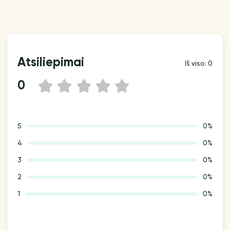
Atsiliepimai
Iš viso: 0
0
1
2
3
4
5
5
0%
4
0%
3
0%
2
0%
1
0%