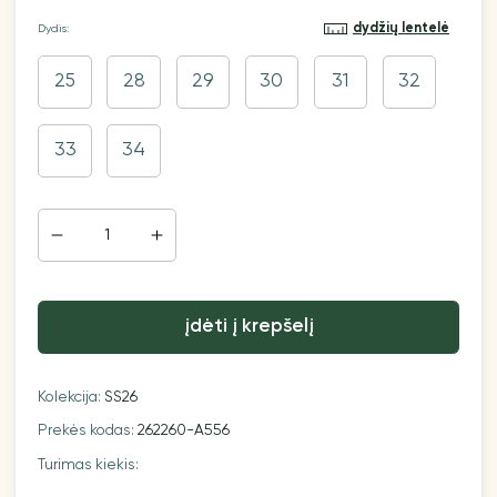
dydžių lentelė
Dydis:
25
28
29
30
31
32
33
34
įdėti į krepšelį
Kolekcija:
SS26
Prekės kodas:
262260-A556
Turimas kiekis: