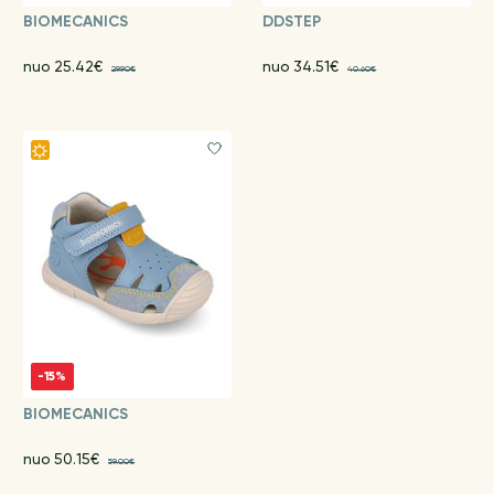
BIOMECANICS
DDSTEP
nuo 25.42€
nuo 34.51€
29.90€
40.60€
-15%
BIOMECANICS
nuo 50.15€
59.00€