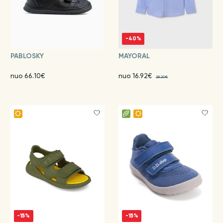
-40%
PABLOSKY
MAYORAL
nuo 66.10€
nuo 16.92€
28.20€
-15%
-15%