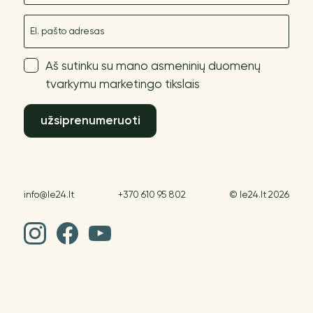
El. paštas
Aš sutinku su mano asmeninių duomenų
tvarkymu marketingo tikslais
užsiprenumeruoti
info@le24.lt
+370 610 95 802
© le24.lt 2026