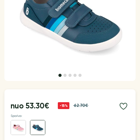
nuo
53.30€
62.70€
-15%
Spalva: