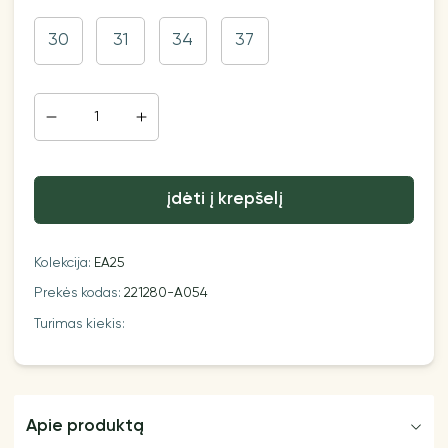
30
31
34
37
įdėti į krepšelį
Kolekcija:
EA25
Prekės kodas:
221280-A054
Turimas kiekis:
Apie produktą