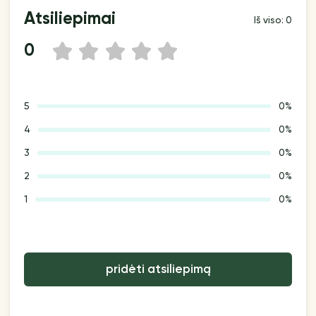
Atsiliepimai
Iš viso: 0
0
1
2
3
4
5
5
0%
4
0%
3
0%
2
0%
1
0%
pridėti atsiliepimą