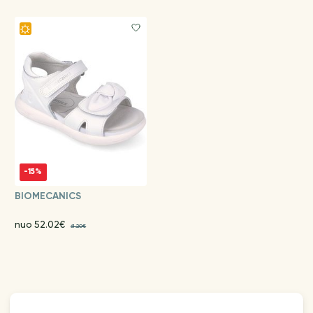
-15%
BIOMECANICS
nuo 52.02€
61.20€