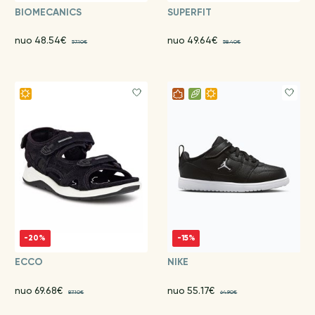
BIOMECANICS
SUPERFIT
nuo 48.54€
nuo 49.64€
57.10€
58.40€
-20%
-15%
ECCO
NIKE
nuo 69.68€
nuo 55.17€
87.10€
64.90€