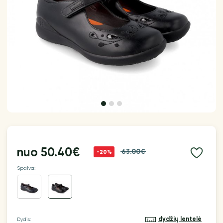
nuo
50.40€
63.00€
-20%
Spalva:
dydžių lentelė
Dydis: