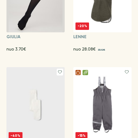
-20%
GIULIA
LENNE
nuo 3.70€
nuo 28.08€
35.10€
-40%
-15%