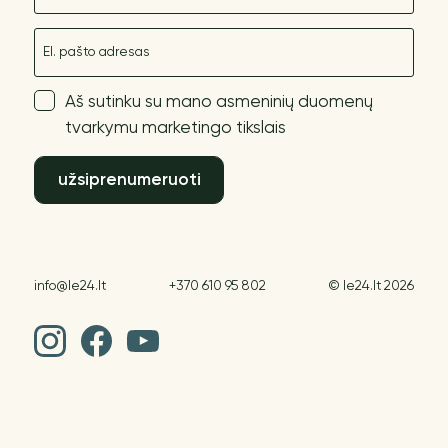
El. paštas
Aš sutinku su mano asmeninių duomenų
tvarkymu marketingo tikslais
užsiprenumeruoti
info@le24.lt
+370 610 95 802
© le24.lt 2026