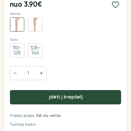
nuo
3.90€
Spalva:
Dydis:
110-
128-
128
146
įdėti į krepšelį
Prekės kodas:
RA-44-white
Turimas kiekis: