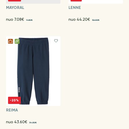
MAYORAL
LENNE
nuo 7.08€
nuo 44.20€
11.80€
52.00€
-20%
REIMA
nuo 43.60€
54.50€