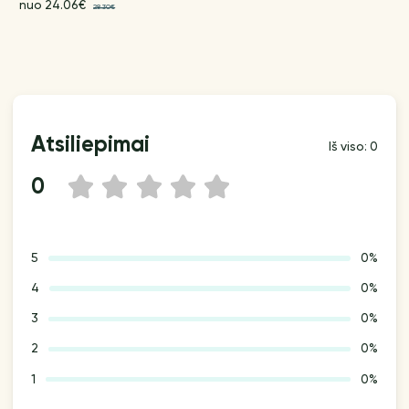
nuo 24.06€
28.30€
Atsiliepimai
Iš viso: 0
0
1
2
3
4
5
5
0%
4
0%
3
0%
2
0%
1
0%