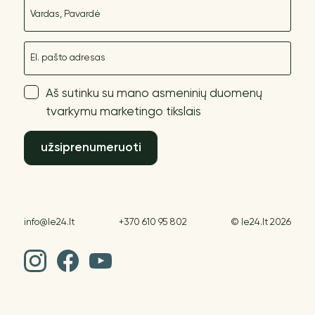
Vardas
El. paštas
Aš sutinku su mano asmeninių duomenų
tvarkymu marketingo tikslais
užsiprenumeruoti
info@le24.lt
+370 610 95 802
© le24.lt 2026