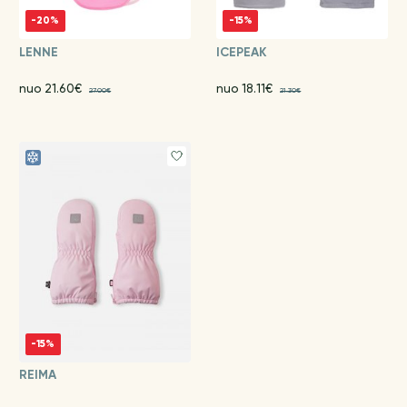
-20%
-15%
LENNE
ICEPEAK
nuo 21.60€
nuo 18.11€
27.00€
21.30€
-15%
REIMA