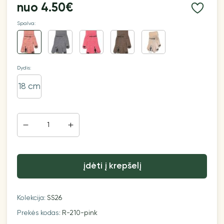
nuo
4.50€
Spalva:
Dydis:
18 cm
įdėti į krepšelį
Kolekcija:
SS26
Prekės kodas:
R-210-pink