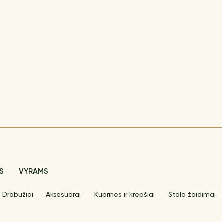
S
VYRAMS
Drabužiai
Aksesuarai
Kuprinės ir krepšiai
Stalo žaidimai