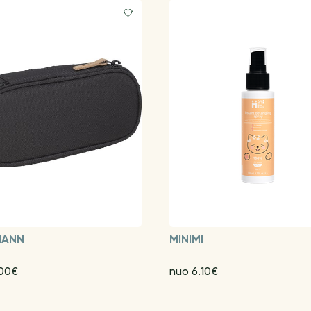
MANN
MINIMI
.00€
nuo 6.10€