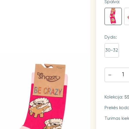
Spalva:
Dydis:
30-32
Kolekcija:
S
Prekės kod
Turimas kiek