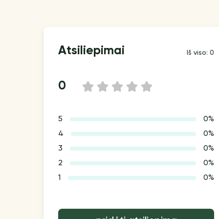
Atsiliepimai
Iš viso: 0
0
1
2
3
4
5
5
0%
4
0%
3
0%
2
0%
1
0%