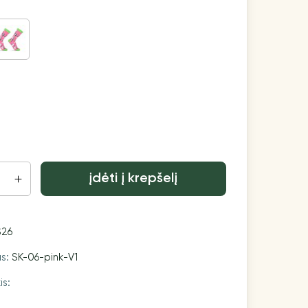
įdėti į krepšelį
S26
as:
SK-06-pink-V1
is: