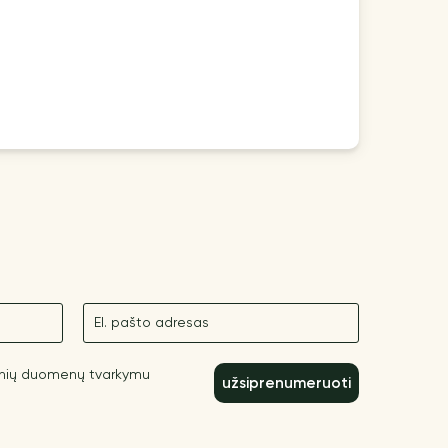
El. paštas
inių duomenų tvarkymu
užsiprenumeruoti