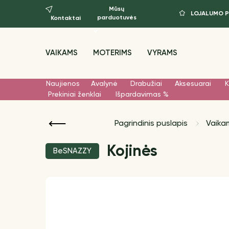
Mūsų
LOJALUMO 
parduotuvės
Kontaktai
VAIKAMS
MOTERIMS
VYRAMS
Naujienos
Avalynė
Drabužiai
Aksesuarai
K
Prekiniai ženklai
Išpardavimas %
Pagrindinis puslapis
Vaika
Kojinės
BeSNAZZY