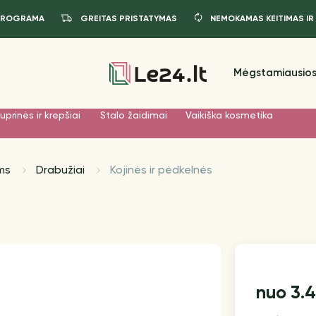
PROGRAMA
GREITAS PRISTATYMAS
NEMOKAMAS KEITIMAS IR
Mėgstamiausios
uprinės ir krepšiai
Stalo žaidimai
Vaikiška kosmetika
ms
Drabužiai
Kojinės ir pėdkelnės
3.
nuo