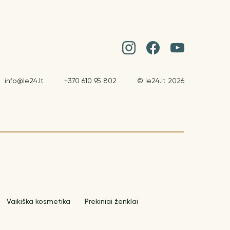
info@le24.lt
+370 610 95 802
© le24.lt 2026
Vaikiška kosmetika
Prekiniai ženklai