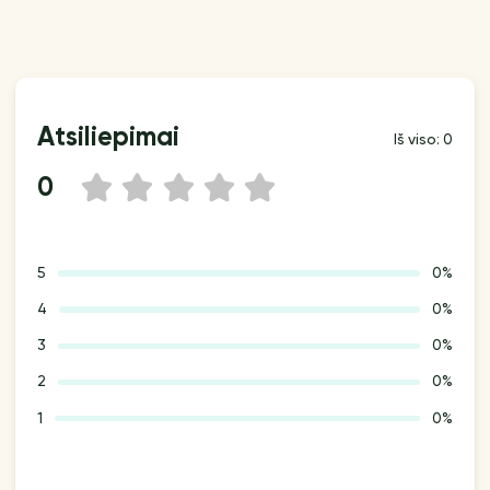
Atsiliepimai
Iš viso: 0
0
1
2
3
4
5
5
0%
4
0%
3
0%
2
0%
1
0%