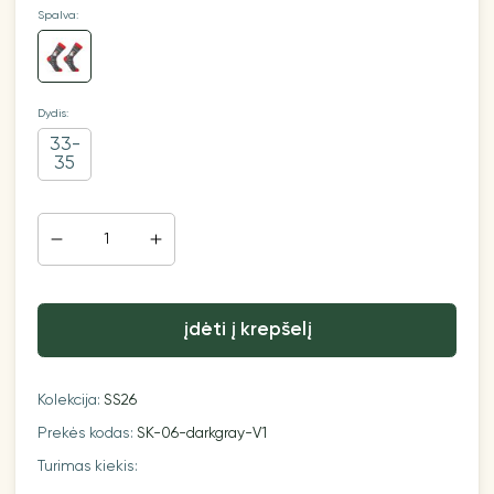
Spalva:
Dydis:
33-
35
įdėti į krepšelį
Kolekcija:
SS26
Prekės kodas:
SK-06-darkgray-V1
Turimas kiekis: