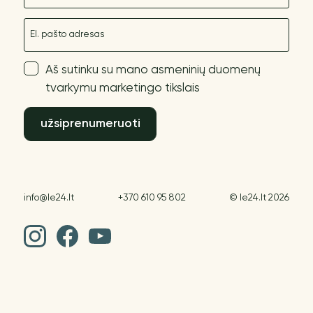
El. paštas
Aš sutinku su mano asmeninių duomenų
tvarkymu marketingo tikslais
užsiprenumeruoti
info@le24.lt
+370 610 95 802
© le24.lt 2026