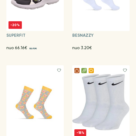
-20%
SUPERFIT
BESNAZZY
nuo 66.16€
nuo 3.20€
82.70€
-15%