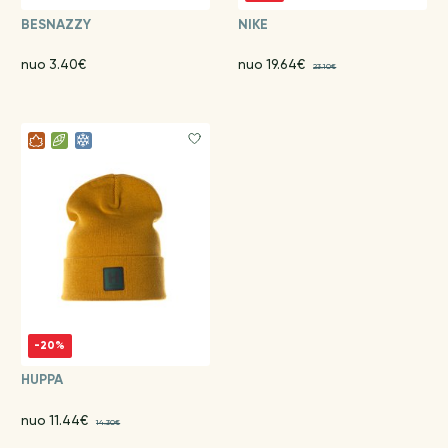
BESNAZZY
NIKE
nuo 3.40€
nuo 19.64€
23.10€
-20%
HUPPA
nuo 11.44€
14.30€