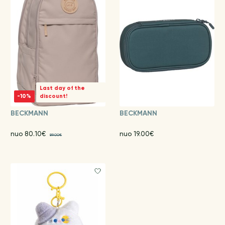
Last day of the
-10%
discount!
BECKMANN
BECKMANN
nuo 80.10€
nuo 19.00€
89.00€