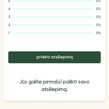
5
0%
4
0%
3
0%
2
0%
1
0%
pridėti atsiliepimą
Jūs galite pirma(s) palikti savo
atsiliepimą.