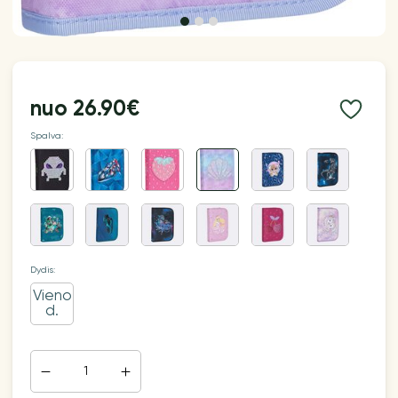
nuo
26.90€
Spalva:
Dydis:
Vieno
d.