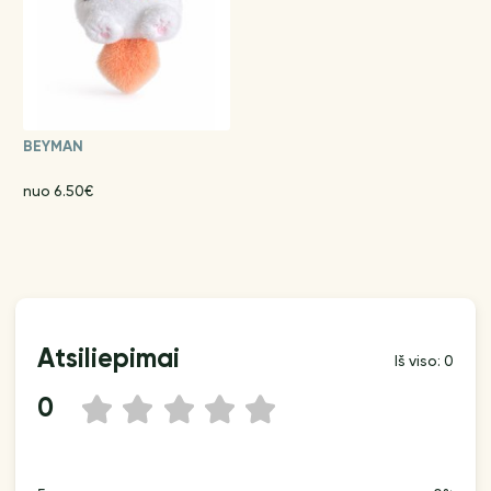
BEYMAN
nuo 6.50€
Atsiliepimai
Iš viso: 0
0
1
2
3
4
5