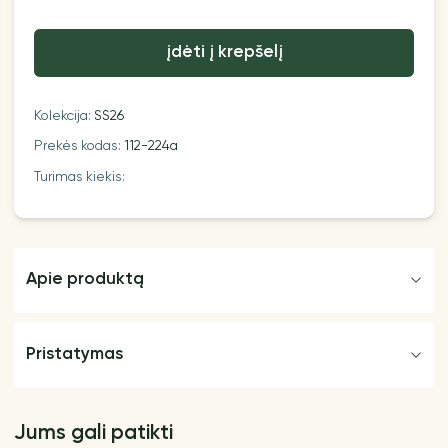
įdėti į krepšelį
Kolekcija:
SS26
Prekės kodas:
112-224a
Turimas kiekis:
Apie produktą
Pristatymas
Jums gali patikti