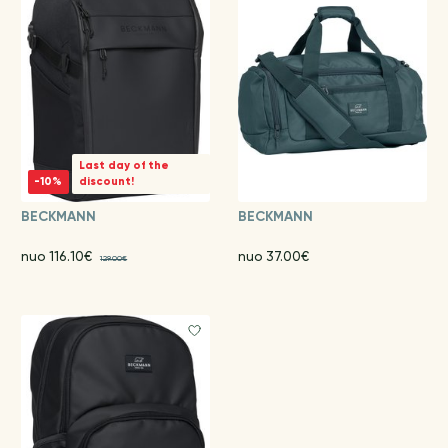
Last day of the
-10%
discount!
BECKMANN
BECKMANN
nuo 116.10€
nuo 37.00€
129.00€