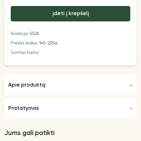
įdėti į krepšelį
Kolekcija:
SS26
Prekės kodas:
145-225a
Turimas kiekis:
Apie produktą
Pristatymas
Jums gali patikti