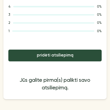
4
0%
3
0%
2
0%
1
0%
pridėti atsiliepimą
Jūs galite pirma(s) palikti savo
atsiliepimą.