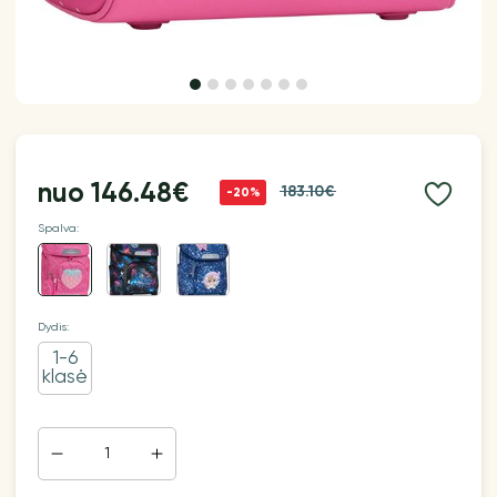
nuo
146.48€
183.10€
-20%
Spalva:
Dydis:
1-6
klasė