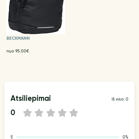
BECKMANN
nuo 95.00€
Atsiliepimai
Iš viso: 0
0
1
2
3
4
5
5
0%