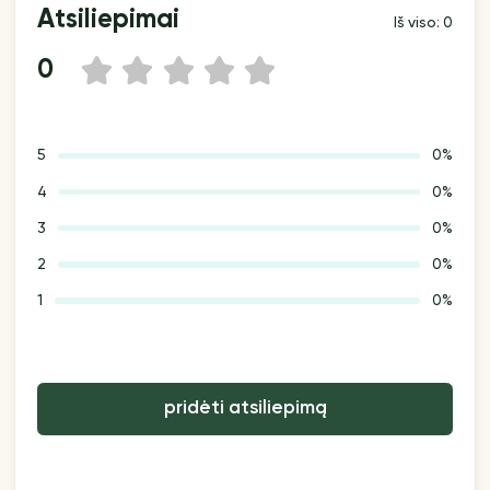
Atsiliepimai
Iš viso: 0
0
1
2
3
4
5
5
0%
4
0%
3
0%
2
0%
1
0%
pridėti atsiliepimą