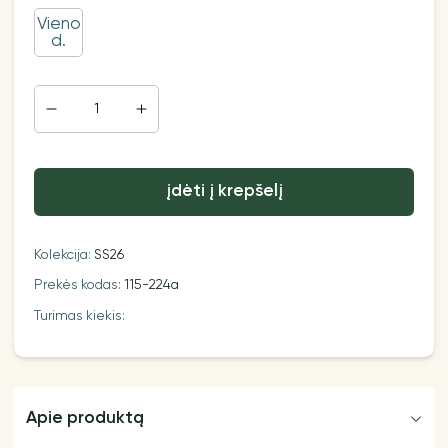
Vieno
d.
įdėti į krepšelį
Kolekcija:
SS26
Prekės kodas:
115-224a
Turimas kiekis:
Apie produktą