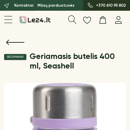
Kontaktai
Mūsų parduotuvės
+370 610 95 802
Geriamasis butelis 400
BECKMANN
ml, Seashell